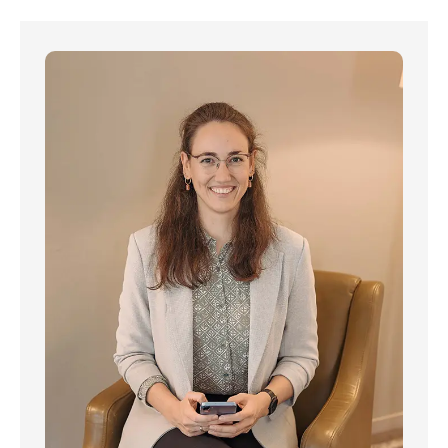
Alina Schäfer
Mit ihrer Erfahrung in der
Veranstaltungsleitung eines Sternehotels
und einem geschulten Blick für Details
steht dir Hochzeitsplanerin Alina Schäfer
als Ansprechpartnerin zur Seite. Ihr
Fachwissen in Organisation,
Kommunikation und Timing hilft dir dabei,
Antworten auf deine Fragen rund um die
Hochzeitsplanung zu finden. Nutze die
Gelegenheit, dich mit ihr auszutauschen
und von ihrer Erfahrung im Rhein-Main-
Gebiet zu profitieren. Gemeinsam mit
ihrem Team begleitet sie dich gerne bei