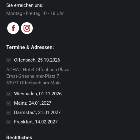
Sie erreichen uns:
Montag - Freitag 10 - 18 Uhr
Finden Sie uns auf:
Facebook
Instagram
page
page
Termine & Adressen:
opens
opens
in
in
Offenbach, 25.10.2026
new
new
ACHAT Hotel Offenbach Plaza
window
window
Ernst-Griesheimer-Platz 7
63071 Offenbach am Main
Wiesbaden, 01.11.2026
Mainz, 24.01.2027
Darmstadt, 31.01.2027
Frankfurt, 14.02.2027
Rechtliches