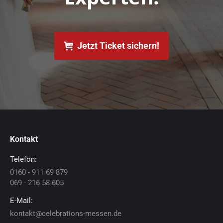
Jetzt Ticket sichern!
Kontakt
Telefon:
0160 - 911 69 879
069 - 216 58 605
E-Mail:
kontakt@celebrations-messen.de