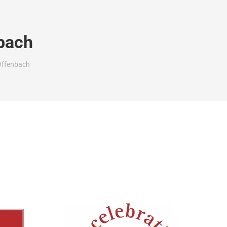
bach
Offenbach