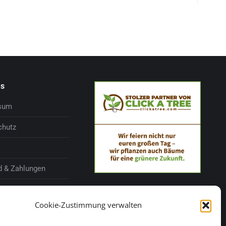
es
sum
chutz
d & Zahlungen
fsbelehrung
Cookie-Zustimmung verwalten