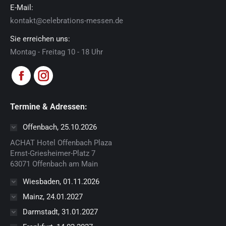
E-Mail:
kontakt@celebrations-messen.de
Sie erreichen uns:
Montag - Freitag 10 - 18 Uhr
Finden Sie uns auf:
Facebook
Instagram
page
page
Termine & Adressen:
opens
opens
in
in
Offenbach, 25.10.2026
new
new
ACHAT Hotel Offenbach Plaza
window
window
Ernst-Griesheimer-Platz 7
63071 Offenbach am Main
Wiesbaden, 01.11.2026
Mainz, 24.01.2027
Darmstadt, 31.01.2027