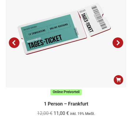
Online Preivorteil
1 Person – Frankfurt
Ursprünglicher
Aktueller
12,00
€
11,00
€
inkl. 19% MwSt.
Preis
Preis
war:
ist: